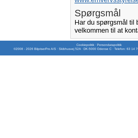
Spørgsmål
Har du spørgsmål til
velkommen til at kont
Cookiepolitik
·
Persondatapolitik
©2008 - 2026 BilpriserPro A/S · Skibhusvej 52A · DK-5000 Odense C · Telefon: 63 14 7