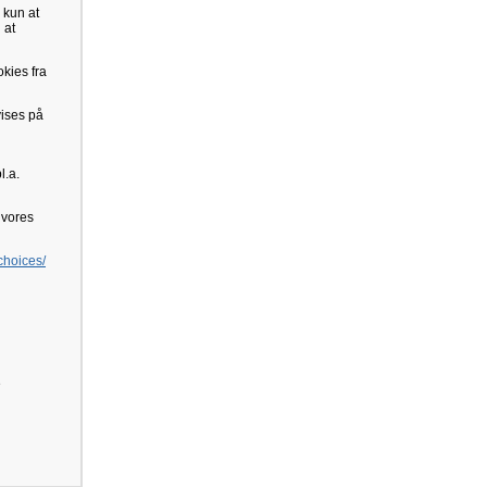
 kun at
 at
kies fra
vises på
l.a.
e vores
choices/
e