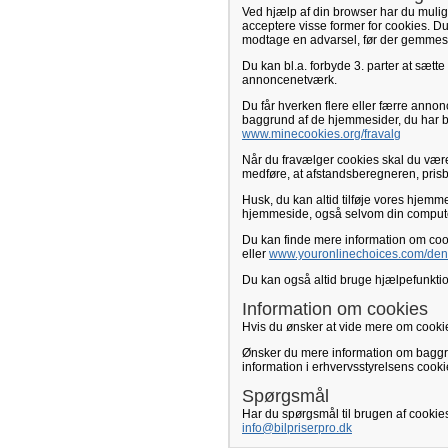
Ved hjælp af din browser har du mulig
acceptere visse former for cookies. Du 
modtage en advarsel, før der gemmes
Du kan bl.a. forbyde 3. parter at sæt
annoncenetværk.
Du får hverken flere eller færre anno
baggrund af de hjemmesider, du har b
www.minecookies.org/fravalg
Når du fravælger cookies skal du være
medføre, at afstandsberegneren, prisbe
Husk, du kan altid tilføje vores hjemme
hjemmeside, også selvom din compute
Du kan finde mere information om cook
eller
www.youronlinechoices.com/den
Du kan også altid bruge hjælpefunktion
Information om cookies
Hvis du ønsker at vide mere om cookie
Ønsker du mere information om baggr
information i erhvervsstyrelsens coo
Spørgsmål
Har du spørgsmål til brugen af cookie
info@bilpriserpro.dk