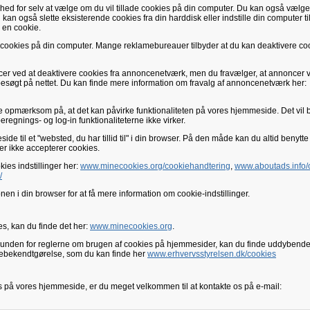
hed for selv at vælge om du vil tillade cookies på din computer. Du kan også vælge
kan også slette eksisterende cookies fra din harddisk eller indstille din computer til
 en cookie.
te cookies på din computer. Mange reklamebureauer tilbyder at du kan deaktivere coo
ncer ved at deaktivere cookies fra annoncenetværk, men du fravælger, at annoncer 
esøgt på nettet. Du kan finde mere information om fravalg af annoncenetværk her:
 opmærksom på, at det kan påvirke funktionaliteten på vores hjemmeside. Det vil b
regnings- og log-in funktionaliteterne ikke virker.
side til et "websted, du har tillid til" i din browser. På den måde kan du altid benytt
r ikke accepterer cookies.
ies indstillinger her:
www.minecookies.org/cookiehandtering
,
www.aboutads.info/
/
en i din browser for at få mere information om cookie-indstillinger.
s, kan du finde det her:
www.minecookies.org
.
unden for reglerne om brugen af cookies på hjemmesider, kan du finde uddybend
kiebekendtgørelse, som du kan finde her
www.erhvervsstyrelsen.dk/cookies
s på vores hjemmeside, er du meget velkommen til at kontakte os på e-mail: