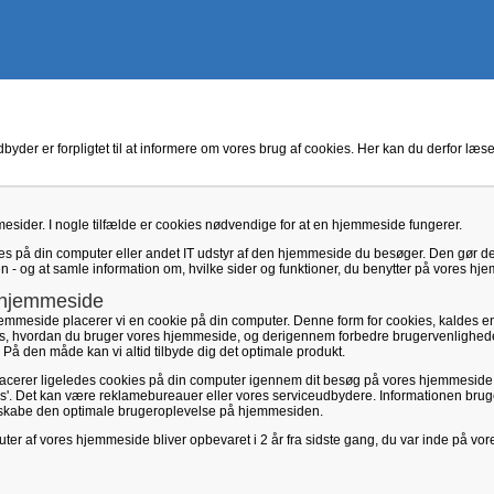
yder er forpligtet til at informere om vores brug af cookies. Her kan du derfor læ
mesider. I nogle tilfælde er cookies nødvendige for at en hjemmeside fungerer.
gges på din computer eller andet IT udstyr af den hjemmeside du besøger. Den gør de
 - og at samle information om, hvilke sider og funktioner, du benytter på vores hj
 hjemmeside
jemmeside placerer vi en cookie på din computer. Denne form for cookies, kaldes en
le os, hvordan du bruger vores hjemmeside, og derigennem forbedre brugervenlighed
På den måde kan vi altid tilbyde dig det optimale produkt.
lacerer ligeledes cookies på din computer igennem dit besøg på vores hjemmesid
es'. Det kan være reklamebureauer eller vores serviceudbydere. Informationen bruges
at skabe den optimale brugeroplevelse på hjemmesiden.
ter af vores hjemmeside bliver opbevaret i 2 år fra sidste gang, du var inde på vor