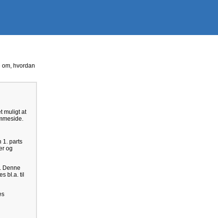
se om, hvordan
t muligt at
emmeside.
 1. parts
er og
e. Denne
 bl.a. til
es