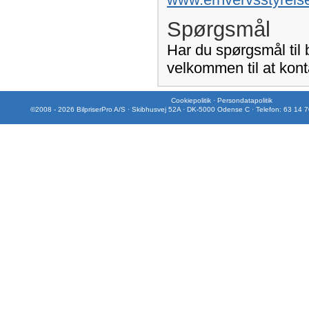
Spørgsmål
Har du spørgsmål til
velkommen til at kont
Cookiepolitik
·
Persondatapolitik
©2008 - 2026 BilpriserPro A/S · Skibhusvej 52A · DK-5000 Odense C · Telefon: 63 14 7