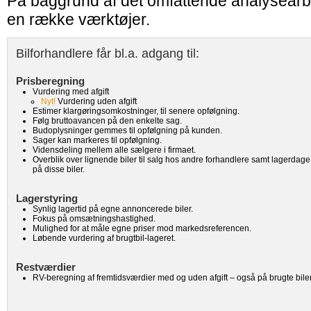
På baggrund af det omfattende analysearbe
en række værktøjer.
Bilforhandlere får bl.a. adgang til:
Prisberegning
Vurdering med afgift
Nyt!
Vurdering uden afgift
Estimer klargøringsomkostninger, til senere opfølgning.
Følg bruttoavancen på den enkelte sag.
Budoplysninger gemmes til opfølgning på kunden.
Sager kan markeres til opfølgning.
Vidensdeling mellem alle sælgere i firmaet.
Overblik over lignende biler til salg hos andre forhandlere samt lagerdage
på disse biler.
Lagerstyring
Synlig lagertid på egne annoncerede biler.
Fokus på omsætningshastighed.
Mulighed for at måle egne priser mod markedsreferencen.
Løbende vurdering af brugtbil-lageret.
Restværdier
RV-beregning af fremtidsværdier med og uden afgift – også på brugte biler