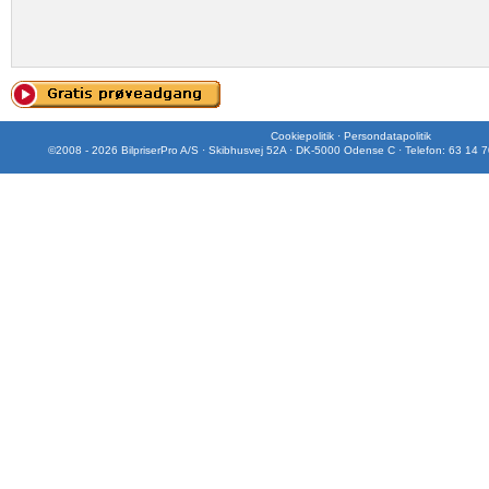
Cookiepolitik
·
Persondatapolitik
©2008 - 2026 BilpriserPro A/S · Skibhusvej 52A · DK-5000 Odense C · Telefon: 63 14 7