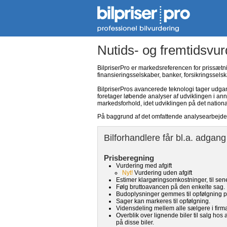
Nutids- og fremtidsvur
BilpriserPro er markedsreferencen for prissætni
finansieringsselskaber, banker, forsikringsselskab
BilpriserPros avancerede teknologi tager udgan
foretager løbende analyser af udviklingen i an
markedsforhold, idet udviklingen på det nationa
På baggrund af det omfattende analysearbejde h
Bilforhandlere får bl.a. adgang t
Prisberegning
Vurdering med afgift
Nyt!
Vurdering uden afgift
Estimer klargøringsomkostninger, til sen
Følg bruttoavancen på den enkelte sag.
Budoplysninger gemmes til opfølgning 
Sager kan markeres til opfølgning.
Vidensdeling mellem alle sælgere i firma
Overblik over lignende biler til salg ho
på disse biler.