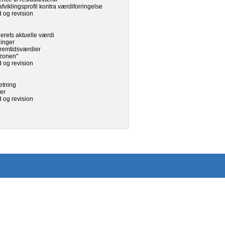
fviklingsprofil kontra værdiforringelse
 og revision
erets aktuelle værdi
ninger
 fremtidsværdier
rezonen"
 og revision
sætning
ser
 og revision