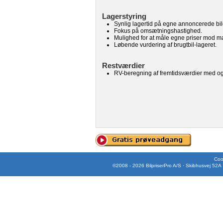
Lagerstyring
Synlig lagertid på egne annoncerede bil
Fokus på omsætningshastighed.
Mulighed for at måle egne priser mod m
Løbende vurdering af brugtbil-lageret.
Restværdier
RV-beregning af fremtidsværdier med og u
Cook
©2008 - 2026 BilpriserPro A/S · Skibhusvej 52A