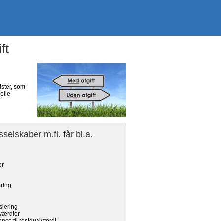
ft
ister, som
elle
selskaber m.fl. får bl.a.
er
ering
siering
 værdier
ence til residualværdi