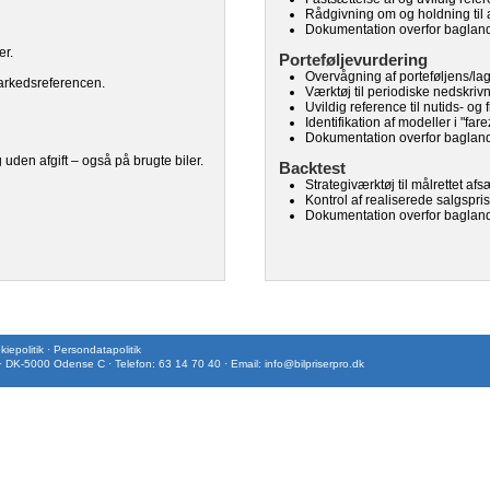
Rådgivning om og holdning til a
Dokumentation overfor bagland
er.
Porteføljevurdering
Overvågning af porteføljens/lag
arkedsreferencen.
Værktøj til periodiske nedskriv
Uvildig reference til nutids- og
Identifikation af modeller i "fa
Dokumentation overfor bagland
den afgift – også på brugte biler.
Backtest
Strategiværktøj til målrettet af
Kontrol af realiserede salgspri
Dokumentation overfor bagland
iepolitik
·
Persondatapolitik
 · DK-5000 Odense C · Telefon: 63 14 70 40 · Email:
info@bilpriserpro.dk