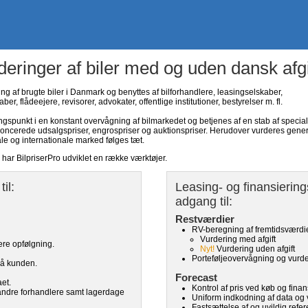
deringer af biler med og uden dansk afgi
ng af brugte biler i Danmark og benyttes af bilforhandlere, leasingselskaber,
er, flådeejere, revisorer, advokater, offentlige institutioner, bestyrelser m. fl.
gspunkt i en konstant overvågning af bilmarkedet og betjenes af en stab af special
noncerede udsalgspriser, engrospriser og auktionspriser. Herudover vurderes gener
le og internationale marked følges tæt.
ar BilpriserPro udviklet en række værktøjer.
il:
Leasing- og finansierings
adgang til:
Restværdier
RV-beregning af fremtidsværdi
Vurdering med afgift
ere opfølgning.
Nyt!
Vurdering uden afgift
Porteføljeovervågning og vurd
på kunden.
Forecast
et.
Kontrol af pris ved køb og finan
s andre forhandlere samt lagerdage
Uniform indkodning af data og
Fastsættelse af og uvildig refer