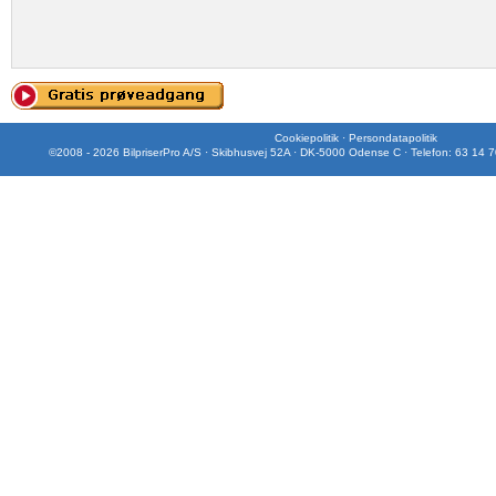
Cookiepolitik
·
Persondatapolitik
©2008 - 2026 BilpriserPro A/S · Skibhusvej 52A · DK-5000 Odense C · Telefon: 63 14 7