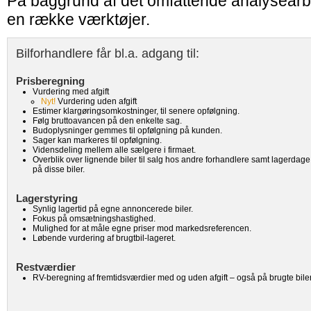
På baggrund af det omfattende analysearbe
en række værktøjer.
Bilforhandlere får bl.a. adgang til:
Prisberegning
Vurdering med afgift
Nyt!
Vurdering uden afgift
Estimer klargøringsomkostninger, til senere opfølgning.
Følg bruttoavancen på den enkelte sag.
Budoplysninger gemmes til opfølgning på kunden.
Sager kan markeres til opfølgning.
Vidensdeling mellem alle sælgere i firmaet.
Overblik over lignende biler til salg hos andre forhandlere samt lagerdage
på disse biler.
Lagerstyring
Synlig lagertid på egne annoncerede biler.
Fokus på omsætningshastighed.
Mulighed for at måle egne priser mod markedsreferencen.
Løbende vurdering af brugtbil-lageret.
Restværdier
RV-beregning af fremtidsværdier med og uden afgift – også på brugte biler