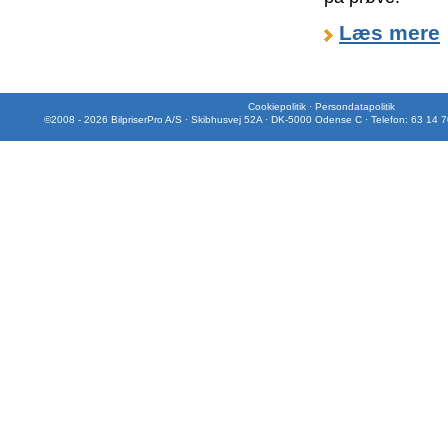
Læs mere
Cookiepolitik
·
Persondatapolitik
©2008 - 2026 BilpriserPro A/S · Skibhusvej 52A · DK-5000 Odense C · Telefon: 63 14 7