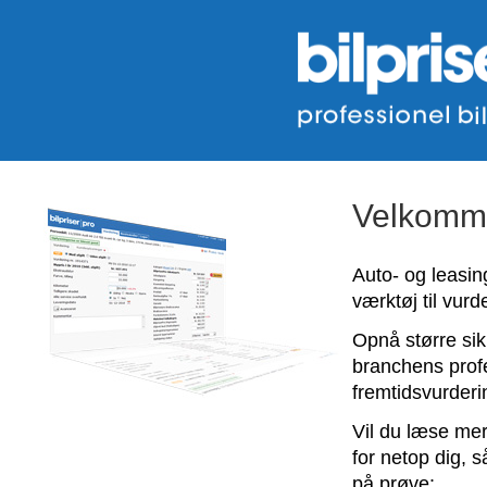
Velkommen
Auto- og leasi
værktøj til vurde
Opnå større si
branchens profe
fremtidsvurderi
Vil du læse me
for netop dig, s
på prøve: