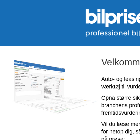
Velkommen
Auto- og leasi
værktøj til vurde
Opnå større si
branchens profe
fremtidsvurderi
Vil du læse me
for netop dig, s
på prøve: