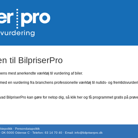
 til BilpriserPro
ns mest anerkendte værktøj til vurdering af biler.
med en vurdering fra branchens professionelle værktøj til nutids- og fremtidsvurder
ad BilpriserPro kan gøre for netop dig, så klik her og få programmet gratis på prøv
iepolitik
·
Persondatapolitik
 · DK-5000 Odense C · Telefon: 63 14 70 40 · Email:
info@bilpriserpro.dk