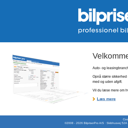
Velkommen
Auto- og leasingbranche
Opnå større sikkerhed 
med og uden afgift.
Vil du læse mere om hv
Læs mere
Cook
©2008 - 2026 BilpriserPro A/S · Skibhusvej 52A