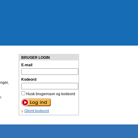
BRUGER LOGIN
E-mail
Kodeord
inger,
Husk brugernavn og kodeord
e:
Glemt kodeord