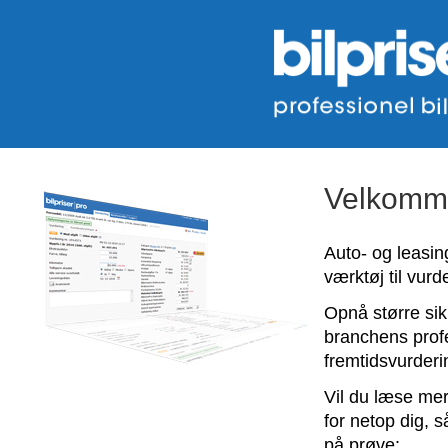
Velkommen
Auto- og leasi
værktøj til vurde
Opnå større si
branchens profe
fremtidsvurderi
Vil du læse me
for netop dig, s
på prøve: