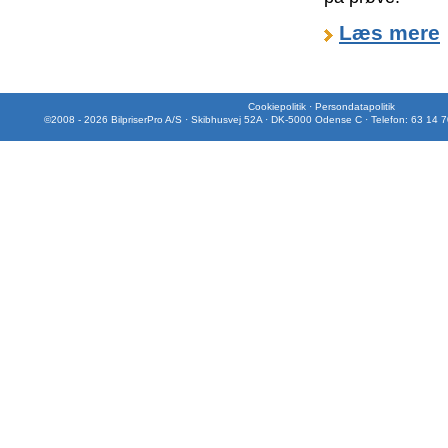
Læs mere
Cookiepolitik
·
Persondatapolitik
©2008 - 2026 BilpriserPro A/S · Skibhusvej 52A · DK-5000 Odense C · Telefon: 63 14 7