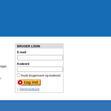
BRUGER LOGIN
E-mail
Kodeord
inger,
Husk brugernavn og kodeord
e:
Glemt kodeord