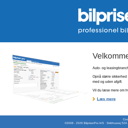
Velkommen
Auto- og leasingbranche
Opnå større sikkerhed 
med og uden afgift.
Vil du læse mere om hv
Læs mere
Cook
©2008 - 2026 BilpriserPro A/S · Skibhusvej 52A