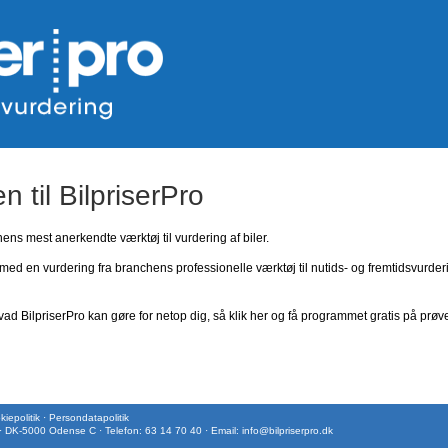
 til BilpriserPro
ns mest anerkendte værktøj til vurdering af biler.
med en vurdering fra branchens professionelle værktøj til nutids- og fremtidsvurder
ad BilpriserPro kan gøre for netop dig, så klik her og få programmet gratis på prøv
iepolitik
·
Persondatapolitik
 · DK-5000 Odense C · Telefon: 63 14 70 40 · Email:
info@bilpriserpro.dk