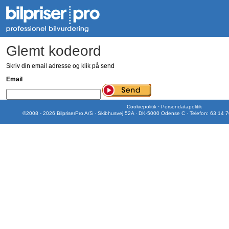
Glemt kodeord
Skriv din email adresse og klik på send
Email
Cookiepolitik
·
Persondatapolitik
©2008 - 2026 BilpriserPro A/S · Skibhusvej 52A · DK-5000 Odense C · Telefon: 63 14 7