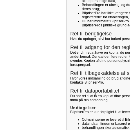
af de personlige data;
Behandlingen er ulovlig, og d
deres brug;
BilpriserPro har ikke længere 
registrerede" for etableringen,
Du har informeret BilpriserPro 
BilpriserPros juridiske grundl
Ret til berigtigelse
Hvis du opdager, at vi har forkert pers
Ret til adgang for den reg
Det er din ret at have en kopi af de p
andet format. Der gælder flere regler
ovenfor. Kopien af dine personoplysnin
forespørgsel.
Ret til tilbagekaldelse af
Hvor vores indsamling og brug af dine
kontakte BilpriserPro.
Ret til dataportabilitet
Du har ret til at få en kopi af dine pe
firma på din anmodning.
Undtagelser
BilpriserPro er kun forpligtet til at le
Oplysningerne er leveret til Bil
dataindsamlingen er baseret på 
behandlingen sker automatisk (