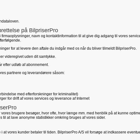
ondataloven.
ettelse på BilpriserPro
 firmaoplysninger, navn og kontaktinformation til at give dig adgang til vores servi
fterfølgende.
nger for at levere den aftale du indgår med os når du bliver tilmeldt BilpriserPro.
ller videregivet uden dit samtykke.
 år efter udløb af abonnement.
ores partnere og leverandørere såsom:
 forbindelse med efterforskninger for kriminalitet)
er for drift af vores services og leverance af Internet
iserPro
er vores brugere besøger, hvor ofte, hvor længe mm. med henblik på at kunne opti
es til at lave anonyme statistikker omkring bruges af vores sider.
 i at vores kunder betaler til tiden. BilpriserPro A/S vil forsøge at indkassere eventue