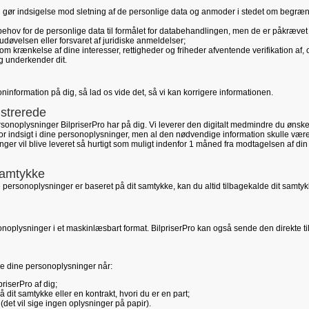
u gør indsigelse mod sletning af de personlige data og anmoder i stedet om begræn
behov for de personlige data til formålet for databehandlingen, men de er påkrævet
 udøvelsen eller forsvaret af juridiske anmeldelser;
om krænkelse af dine interesser, rettigheder og friheder afventende verifikation af,
ag underkender dit.
oninformation på dig, så lad os vide det, så vi kan korrigere informationen.
istrerede
ersonoplysninger BilpriserPro har på dig. Vi leverer den digitalt medmindre du ønske
 for indsigt i dine personoplysninger, men al den nødvendige information skulle væ
ger vil blive leveret så hurtigt som muligt indenfor 1 måned fra modtagelsen af din
 samtykke
 personoplysninger er baseret på dit samtykke, kan du altid tilbagekalde dit samtyk
rsonoplysninger i et maskinlæsbart format. BilpriserPro kan også sende den direkte ti
vere dine personoplysninger når:
priserPro af dig;
dit samtykke eller en kontrakt, hvori du er en part;
det vil sige ingen oplysninger på papir).