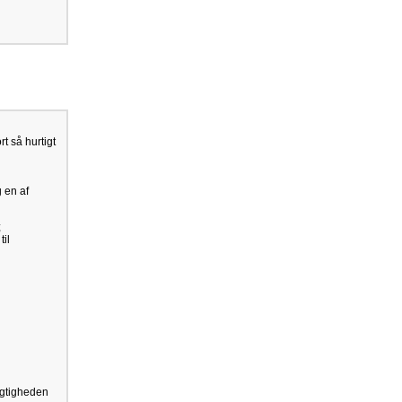
t så hurtigt
g en af
;
til
jagtigheden