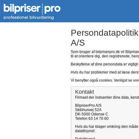
Persondatapolitik
A/S
Som bruger af bilpriserpro.dk vil Bilpris
til at orientere dig, den registrerede, her
Beskyttelse af dine persondata er vigtigt 
Hvis du har problemer med at læse denne p
Vi benytter også cookies. Venligst se vo
Kontakt
Firmaet der indsamler dine data, kend
BilpriserPro A/S
Skibhusvej 52A
DK-5000 Odense C
Telefon 63 14 70 60
Hvis du har klager omkring den måde v
datatilsynet: