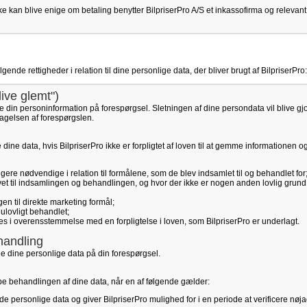
e kan blive enige om betaling benytter BilpriserPro A/S et inkassofirma og relevant
nde rettigheder i relation til dine personlige data, der bliver brugt af BilpriserPro:
blive glemt")
re din personinformation på forespørgsel. Sletningen af dine persondata vil blive gjor
agelsen af forespørgslen.
tte dine data, hvis BilpriserPro ikke er forpligtet af loven til at gemme informationen o
ere nødvendige i relation til formålene, som de blev indsamlet til og behandlet for
vet til indsamlingen og behandlingen, og hvor der ikke er nogen anden lovlig grund 
n til direkte marketing formål;
ulovligt behandlet;
tes i overensstemmelse med en forpligtelse i loven, som BilpriserPro er underlagt.
handling
le dine personlige data på din forespørgsel.
toppe behandlingen af dine data, når en af følgende gælder:
de personlige data og giver BilpriserPro mulighed for i en periode at verificere nø