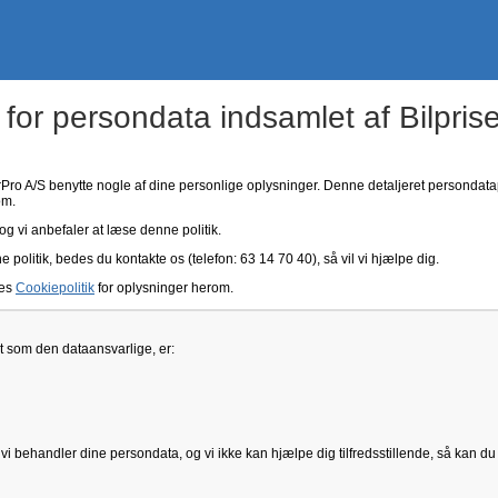
 for persondata indsamlet af Bilpris
erPro A/S benytte nogle af dine personlige oplysninger. Denne detaljeret persondata
om.
og vi anbefaler at læse denne politik.
olitik, bedes du kontakte os (telefon: 63 14 70 40), så vil vi hjælpe dig.
res
Cookiepolitik
for oplysninger herom.
t som den dataansvarlige, er:
i behandler dine persondata, og vi ikke kan hjælpe dig tilfredsstillende, så kan du