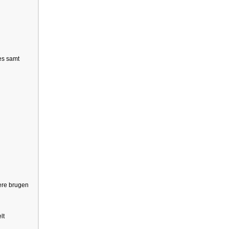
ces samt
mere brugen
lt