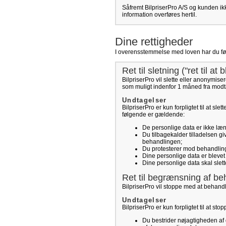
Såfremt BilpriserPro A/S og kunden ikk
information overføres hertil.
Dine rettigheder
I overensstemmelse med loven har du følge
Ret til sletning ("ret til at 
BilpriserPro vil slette eller anonymise
som muligt indenfor 1 måned fra modt
Undtagelser
BilpriserPro er kun forpligtet til at sle
følgende er gældende:
De personlige data er ikke læng
Du tilbagekalder tilladelsen gi
behandlingen;
Du protesterer mod behandlinge
Dine personlige data er blevet 
Dine personlige data skal slet
Ret til begrænsning af be
BilpriserPro vil stoppe med at behand
Undtagelser
BilpriserPro er kun forpligtet til at s
Du bestrider nøjagtigheden af 