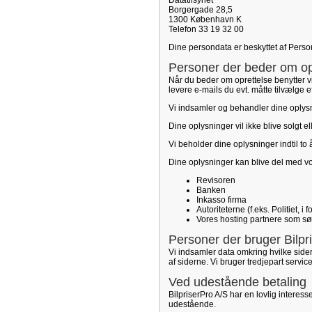
Datatilsynet
Borgergade 28,5
1300 København K
Telefon 33 19 32 00
Dine persondata er beskyttet af Pers
Personer der beder om opr
Når du beder om oprettelse benytter vi
levere e-mails du evt. måtte tilvælge e
Vi indsamler og behandler dine oplysni
Dine oplysninger vil ikke blive solgt e
Vi beholder dine oplysninger indtil to
Dine oplysninger kan blive del med v
Revisoren
Banken
Inkasso firma
Autoriteterne (f.eks. Politiet, i
Vores hosting partnere som sørg
Personer der bruger Bilpr
Vi indsamler data omkring hvilke sid
af siderne. Vi bruger tredjepart servic
Ved udestående betaling
BilpriserPro A/S har en lovlig interesse
udestående.