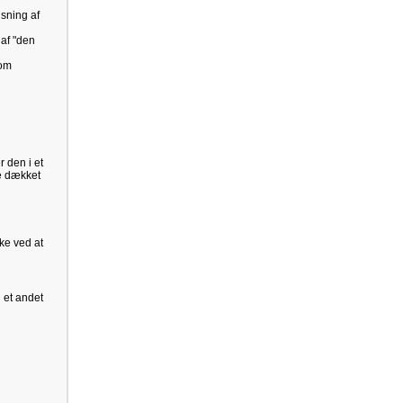
sning af
 af "den
 om
r den i et
re dækket
ke ved at
l et andet