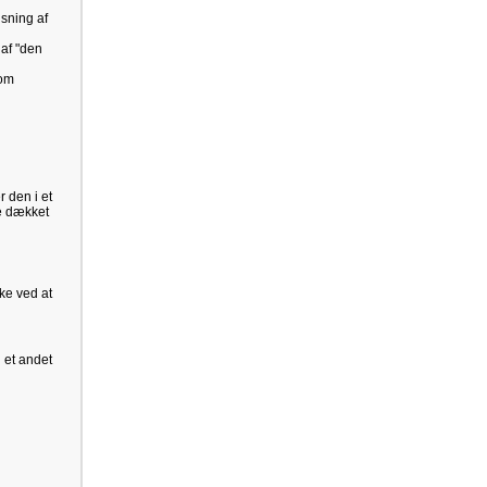
sning af
 af "den
 om
r den i et
re dækket
ke ved at
l et andet