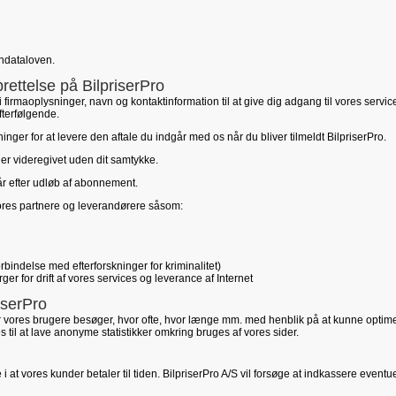
ondataloven.
ettelse på BilpriserPro
 firmaoplysninger, navn og kontaktinformation til at give dig adgang til vores servi
fterfølgende.
nger for at levere den aftale du indgår med os når du bliver tilmeldt BilpriserPro.
ller videregivet uden dit samtykke.
 år efter udløb af abonnement.
ores partnere og leverandørere såsom:
 forbindelse med efterforskninger for kriminalitet)
er for drift af vores services og leverance af Internet
iserPro
er vores brugere besøger, hvor ofte, hvor længe mm. med henblik på at kunne opti
es til at lave anonyme statistikker omkring bruges af vores sider.
 i at vores kunder betaler til tiden. BilpriserPro A/S vil forsøge at indkassere eventue