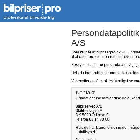
Persondatapolitik
A/S
Som bruger af bilpriserpro.dk vil Bilpris
til at orientere dig, den registrerede, her
Beskyttelse af dine persondata er vigtigt 
Hvis du har problemer med at læse denne p
Vi benytter også cookies. Venligst se vo
Kontakt
Firmaet der indsamler dine data, kend
BilpriserPro A/S
Skibhusvej 52A
DK-5000 Odense C
Telefon 63 14 70 60
Hvis du har klager omkring den måde v
datatilsynet: