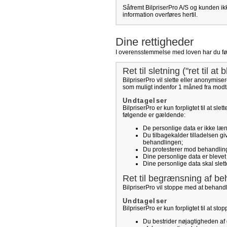
Såfremt BilpriserPro A/S og kunden ikk
information overføres hertil.
Dine rettigheder
I overensstemmelse med loven har du følge
Ret til sletning ("ret til at 
BilpriserPro vil slette eller anonymise
som muligt indenfor 1 måned fra modt
Undtagelser
BilpriserPro er kun forpligtet til at sle
følgende er gældende:
De personlige data er ikke læng
Du tilbagekalder tilladelsen gi
behandlingen;
Du protesterer mod behandlinge
Dine personlige data er blevet 
Dine personlige data skal slet
Ret til begrænsning af be
BilpriserPro vil stoppe med at behand
Undtagelser
BilpriserPro er kun forpligtet til at s
Du bestrider nøjagtigheden af 