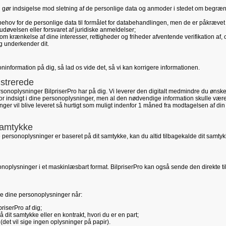
u gør indsigelse mod sletning af de personlige data og anmoder i stedet om begræn
behov for de personlige data til formålet for databehandlingen, men de er påkrævet
 udøvelsen eller forsvaret af juridiske anmeldelser;
om krænkelse af dine interesser, rettigheder og friheder afventende verifikation af,
ag underkender dit.
oninformation på dig, så lad os vide det, så vi kan korrigere informationen.
istrerede
ersonoplysninger BilpriserPro har på dig. Vi leverer den digitalt medmindre du ønske
 for indsigt i dine personoplysninger, men al den nødvendige information skulle væ
ger vil blive leveret så hurtigt som muligt indenfor 1 måned fra modtagelsen af din
 samtykke
 personoplysninger er baseret på dit samtykke, kan du altid tilbagekalde dit samtyk
rsonoplysninger i et maskinlæsbart format. BilpriserPro kan også sende den direkte ti
vere dine personoplysninger når:
priserPro af dig;
dit samtykke eller en kontrakt, hvori du er en part;
det vil sige ingen oplysninger på papir).