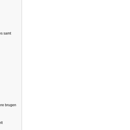
ces samt
mere brugen
lt