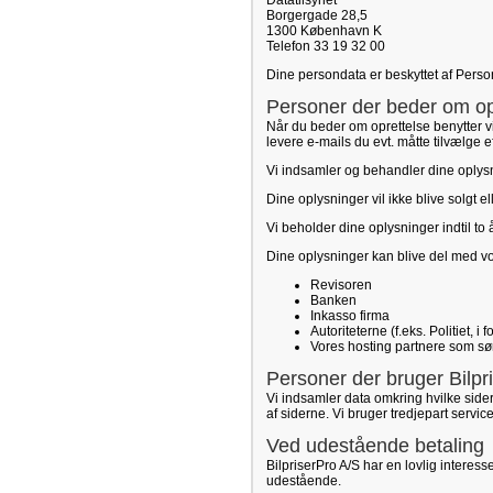
Datatilsynet
Borgergade 28,5
1300 København K
Telefon 33 19 32 00
Dine persondata er beskyttet af Pers
Personer der beder om opr
Når du beder om oprettelse benytter vi
levere e-mails du evt. måtte tilvælge e
Vi indsamler og behandler dine oplysni
Dine oplysninger vil ikke blive solgt e
Vi beholder dine oplysninger indtil to
Dine oplysninger kan blive del med v
Revisoren
Banken
Inkasso firma
Autoriteterne (f.eks. Politiet, i
Vores hosting partnere som sørg
Personer der bruger Bilpr
Vi indsamler data omkring hvilke sid
af siderne. Vi bruger tredjepart servic
Ved udestående betaling
BilpriserPro A/S har en lovlig interesse
udestående.