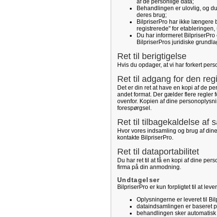
af de personlige data;
Behandlingen er ulovlig, og d
deres brug;
BilpriserPro har ikke længere 
registrerede" for etableringen,
Du har informeret BilpriserPro 
BilpriserPros juridiske grundl
Ret til berigtigelse
Hvis du opdager, at vi har forkert pers
Ret til adgang for den reg
Det er din ret at have en kopi af de p
andet format. Der gælder flere regler
ovenfor. Kopien af dine personoplysnin
forespørgsel.
Ret til tilbagekaldelse af
Hvor vores indsamling og brug af dine
kontakte BilpriserPro.
Ret til dataportabilitet
Du har ret til at få en kopi af dine pe
firma på din anmodning.
Undtagelser
BilpriserPro er kun forpligtet til at le
Oplysningerne er leveret til Bil
dataindsamlingen er baseret på 
behandlingen sker automatisk (