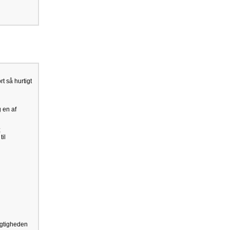
t så hurtigt
g en af
;
til
jagtigheden