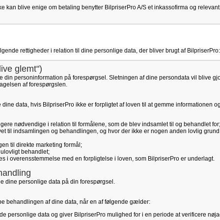
e kan blive enige om betaling benytter BilpriserPro A/S et inkassofirma og relevant
nde rettigheder i relation til dine personlige data, der bliver brugt af BilpriserPro:
blive glemt")
re din personinformation på forespørgsel. Sletningen af dine persondata vil blive gjor
agelsen af forespørgslen.
tte dine data, hvis BilpriserPro ikke er forpligtet af loven til at gemme informationen o
ere nødvendige i relation til formålene, som de blev indsamlet til og behandlet for
vet til indsamlingen og behandlingen, og hvor der ikke er nogen anden lovlig grund 
n til direkte marketing formål;
ulovligt behandlet;
tes i overensstemmelse med en forpligtelse i loven, som BilpriserPro er underlagt.
handling
le dine personlige data på din forespørgsel.
toppe behandlingen af dine data, når en af følgende gælder:
de personlige data og giver BilpriserPro mulighed for i en periode at verificere nø