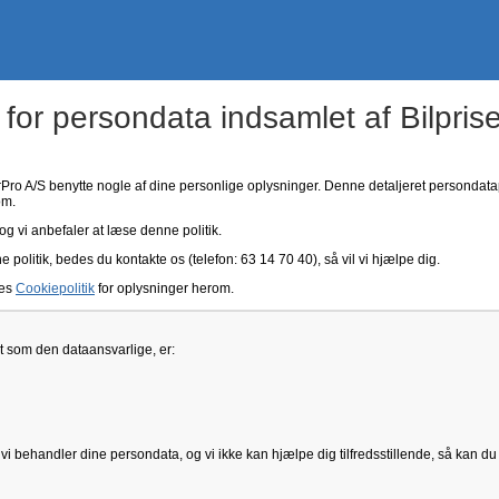
 for persondata indsamlet af Bilpris
erPro A/S benytte nogle af dine personlige oplysninger. Denne detaljeret persondata
om.
og vi anbefaler at læse denne politik.
olitik, bedes du kontakte os (telefon: 63 14 70 40), så vil vi hjælpe dig.
res
Cookiepolitik
for oplysninger herom.
t som den dataansvarlige, er:
i behandler dine persondata, og vi ikke kan hjælpe dig tilfredsstillende, så kan du