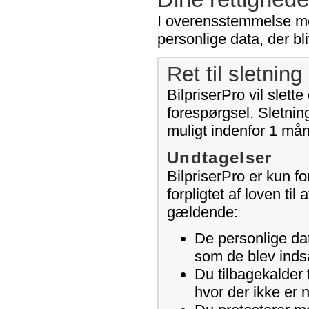
I overensstemmelse med 
personlige data, der bli
Ret til sletning 
BilpriserPro vil slet
forespørgsel. Sletning
muligt indenfor 1 må
Undtagelser
BilpriserPro er kun for
forpligtet af loven ti
gældende:
De personlige dat
som de blev indsa
Du tilbagekalder 
hvor der ikke er 