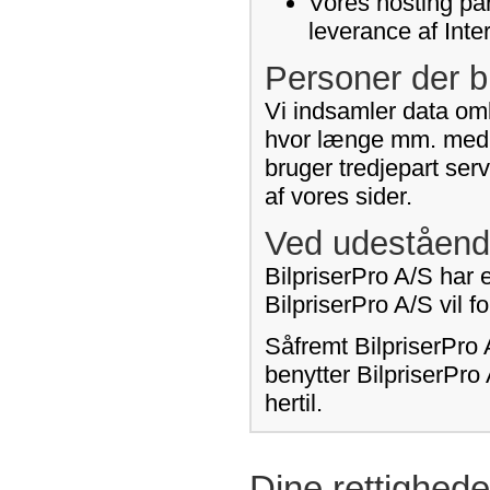
Vores hosting par
leverance af Inte
Personer der b
Vi indsamler data omk
hvor længe mm. med h
bruger tredjepart ser
af vores sider.
Ved udeståend
BilpriserPro A/S har e
BilpriserPro A/S vil 
Såfremt BilpriserPro 
benytter BilpriserPro
hertil.
Dine rettighede