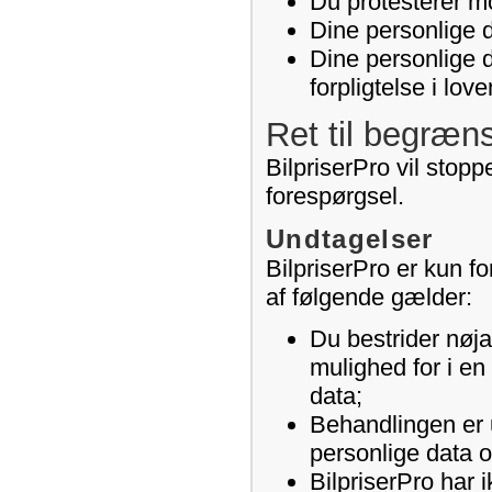
Du protesterer mo
Dine personlige d
Dine personlige 
forpligtelse i lov
Ret til begræn
BilpriserPro vil stop
forespørgsel.
Undtagelser
BilpriserPro er kun fo
af følgende gælder:
Du bestrider nøja
mulighed for i en
data;
Behandlingen er u
personlige data 
BilpriserPro har 