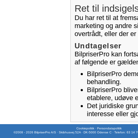
Ret til indsigel
Du har ret til at frem
marketing og andre si
overtrådt, eller der e
Undtagelser
BilpriserPro kan fort
af følgende er gælde
BilpriserPro demo
behandling.
BilpriserPro blive
etablere, udøve e
Det juridiske gru
interesse eller gj
Cookiepolitik
·
Persondatapolitik
©2008 - 2026 BilpriserPro A/S · Skibhusvej 52A · DK-5000 Odense C · Telefon: 63 14 7