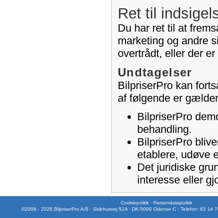
Ret til indsigel
Du har ret til at frem
marketing og andre si
overtrådt, eller der e
Undtagelser
BilpriserPro kan fort
af følgende er gælde
BilpriserPro demo
behandling.
BilpriserPro blive
etablere, udøve e
Det juridiske gru
interesse eller gj
Cookiepolitik
·
Persondatapolitik
©2008 - 2026 BilpriserPro A/S · Skibhusvej 52A · DK-5000 Odense C · Telefon: 63 14 7