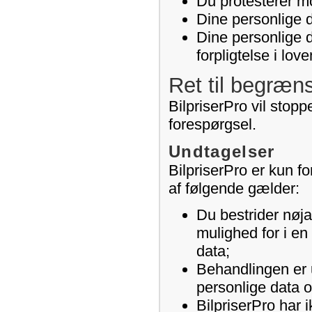
Du protesterer mo
Dine personlige d
Dine personlige 
forpligtelse i lov
Ret til begræn
BilpriserPro vil stop
forespørgsel.
Undtagelser
BilpriserPro er kun fo
af følgende gælder:
Du bestrider nøja
mulighed for i en
data;
Behandlingen er u
personlige data 
BilpriserPro har 