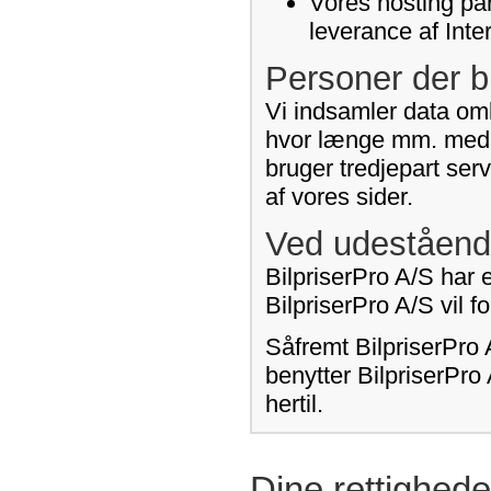
Vores hosting par
leverance af Inte
Personer der b
Vi indsamler data omk
hvor længe mm. med h
bruger tredjepart ser
af vores sider.
Ved udeståend
BilpriserPro A/S har e
BilpriserPro A/S vil 
Såfremt BilpriserPro 
benytter BilpriserPro
hertil.
Dine rettighede