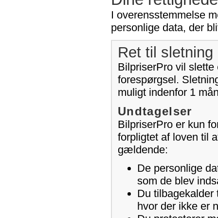
I overensstemmelse med 
personlige data, der bli
Ret til sletning 
BilpriserPro vil slet
forespørgsel. Sletning
muligt indenfor 1 må
Undtagelser
BilpriserPro er kun for
forpligtet af loven ti
gældende:
De personlige dat
som de blev indsa
Du tilbagekalder 
hvor der ikke er 